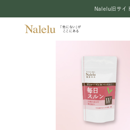
Nalelu旧
「他にない」が
ここにある