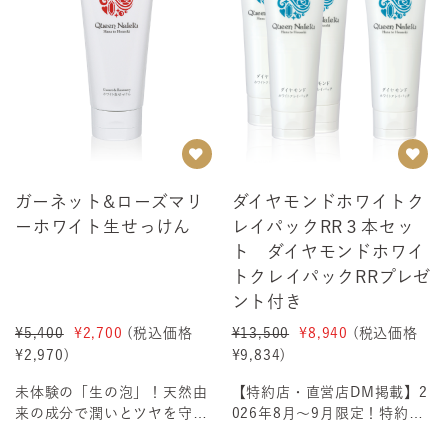
ガーネット&ローズマリ
ダイヤモンドホワイトク
ーホワイト生せっけん
レイパックRR３本セッ
ト ダイヤモンドホワイ
トクレイパックRRプレゼ
ント付き
¥5,400
¥2,700
(税込価格
¥13,500
¥8,940
(税込価格
¥2,970
)
¥9,834
)
未体験の「生の泡」！天然由
【特約店・直営店DM掲載】2
来の成分で潤いとツヤを守り
026年8月～9月限定！特約
ます輝く透明肌に洗いあげる
店・直営店利用会員様限定！