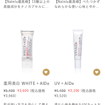
【Nalelu最高峰】15種以上の
【Nalelu最高峰】べたつかず
高級成分をナノカプセルに閉
なめらかな使い心地と中から
じ込めた、肌が目覚めるロー
溢れ出す潤いとハリの極みお
ションの極...
肌にとろける...
薬用美白 WHITE＋AIDe
UV＋AIDe
¥5,400
¥3,600
(税込価格
¥4,400
¥3,200
(税込価格
¥3,960
)
¥3,520
)
肌が弱い方でも安心して使え
塗り心地を極めたUVカットお