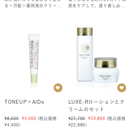
る＜万能＞薬用美白クリーム
肌をケアして、塗り直し必要
＜50g＞こんな方に コスパが
なし「朝の美容液」が「UV＋
良く、早...
AIDe」に変...
TONEUP＋AIDe
LUXE-Rローションとク
リームのセット
¥8,600
¥4,000
(税込価格
¥27,700
¥20,800
(税込価格
¥4,400
)
¥22,880
)