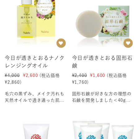
今日が透きとおるナノク
今日が透きとおる固形石
レンジングオイル
鹸
¥4,000
¥2,600
(税込価格
¥2,400
¥1,600
(税込価格
¥2,860
)
¥1,760
)
毛穴の黒ずみ、メイク汚れも
固形石鹸が好きな方の理想の
天然オイルで透き通った肌に
石鹸を開発しました＜40g＞
化粧汚れや毛穴の皮脂汚れを
こんな方に 今の洗顔に満足し
ハーブがやさしく洗...
ていない...