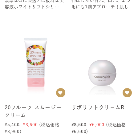
濃厚なのに浸透力は抜群な美
伸ばしたい目元、口元、まつ
容液ホワイトリフトシリーズ
毛にも1滴アプローチ！肌しぼ
Naleluスキンケアの入門編。
みにアプローチ！マスティハ
ロングセラー...
PLEパワー！ ...
20フルーツ スムージー
リポリフトクリ－ムR
クリーム
¥5,400
¥3,600
(税込価格
¥8,600
¥6,000
(税込価格
¥3,960
)
¥6,600
)