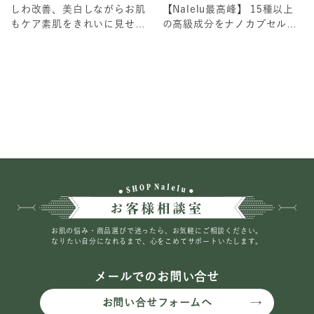
しわ改善、美白しながらお肌
【Nalelu最高峰】 15種以上
もケア素肌をきれいに見せて
の高級成分をナノカプセルに
くれるトーンアップクリーム
閉じ込めた、肌が目覚めるス
日本初！薬用シワ改...
キンケア...
お肌の悩み・商品選びで迷ったら、お気軽にご相談ください。
なりたい自分になれるまで、心をこめてサポートいたします。
メールでのお問い合せ
お問い合せフォームへ