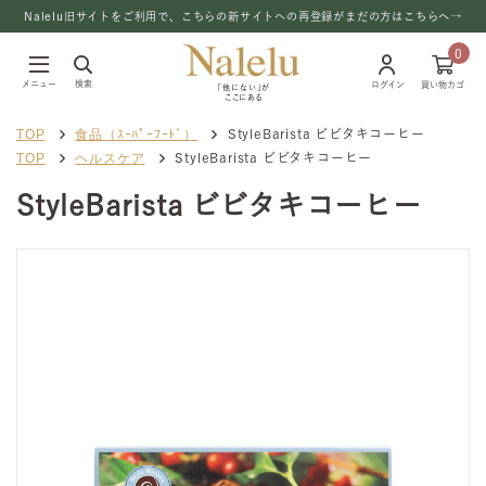
Nalelu旧サイトをご利用で、こちらの新サイトへの再登録がまだの方はこちらへ→
0
メニュー
検索
ログイン
買い物カゴ
「他にない」が
ここにある
TOP
食品（ｽｰﾊﾟｰﾌｰﾄﾞ）
StyleBarista ビビタキコーヒー
TOP
ヘルスケア
StyleBarista ビビタキコーヒー
StyleBarista ビビタキコーヒー