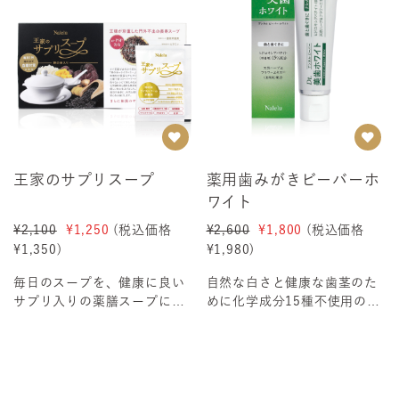
王家のサプリスープ
薬用歯みがきビーバーホ
ワイト
¥2,100
¥1,250
(税込価格
¥2,600
¥1,800
(税込価格
¥1,350
)
¥1,980
)
毎日のスープを、健康に良い
自然な白さと健康な歯茎のた
サプリ入りの薬膳スープに＜1
めに化学成分15種不使用の安
0ｇ×7食＞こんな方に 薬膳ス
心ハミガキ本来の健康的な輝
ープや...
く白さに ...