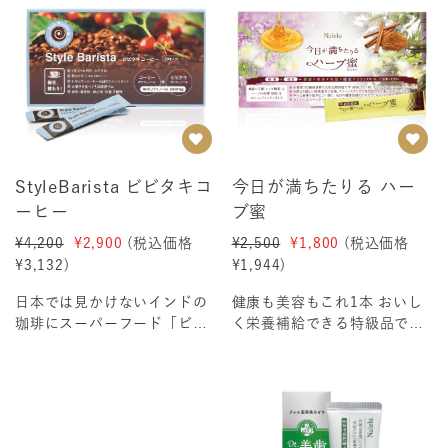
StyleBarista ビビタキコ
今日が満ちたりる ハー
ーヒー
ブ蜜
¥4,200
¥2,900
(税込価格
¥2,500
¥1,800
(税込価格
¥3,132
)
¥1,944
)
日本では見かけないインドの
健康も美容もこれ1本 おいし
珈琲にスーパーフード「ビビ
く栄養補給できる特級品です
タキ」を溶け込ませました＜1
＜1箱 10g x 14包入＞こん
箱 2g×28包...
な方に...