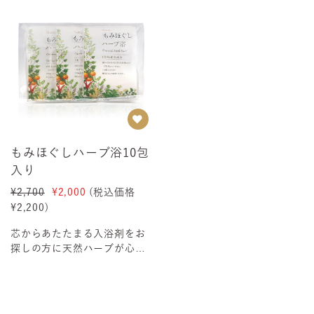
もみほぐしハーブ浴10包
入り
¥2,700
¥2,000
(税込価格
¥2,200
)
芯からあたたまる入浴剤をお
探しの方に天然ハーブが心ま
で癒します刻んで焙煎したハ
ーブ100%が素材...