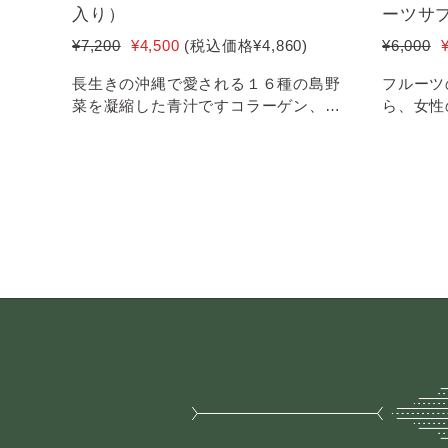
入り）
ーツサ
¥7,200
¥4,500
(税込価格
¥4,860
)
¥6,000
長生きの沖縄で愛される１６種の島野
フルーツ
菜を凝縮した青汁ですコラーゲン、ド
ら、女性
ラゴンフルーツフコイダンを追加で...
の絶好調