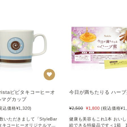
Baristaビビタキコーヒーオ
今日が満ちたりる ハーブ
ルマグカップ
税込価格
¥1,320
)
¥2,500
¥1,800
(税込価格
¥1
いただきまして「StyleBar
健康も美容もこれ1本 おいしく栄養補
ビビタキコーヒーオリジナルマグ
給できる特級品です＜1箱 10g