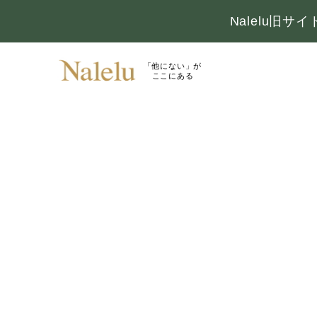
Nalelu旧
「他にない」が
ここにある