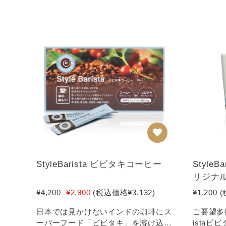
StyleBarista ビビタキコーヒー
Style
リジナ
¥4,200
¥2,900
(税込価格
¥3,132
)
¥1,200
(
日本では見かけないインドの珈琲にス
ご要望多数
ーパーフード「ビビタキ」を溶け込ま
ista