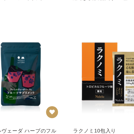
を限定で販売...
包入＞こんな方に...
ルヴェーダ ハーブのフル
ラクノミ10包入り