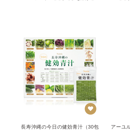
せました＜1箱 2g×28包...
カップ」
長寿沖縄の今日の健効青汁（30包
アーユ