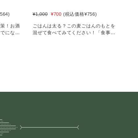
,564
)
¥1,000
¥700
(税込価格
¥756
)
対策！お酒
ごはんは太る？この麦ごはんのもとを
までにない
混ぜて食べてみてください！「食事は
...
しあわせな、おいしい楽しい時...