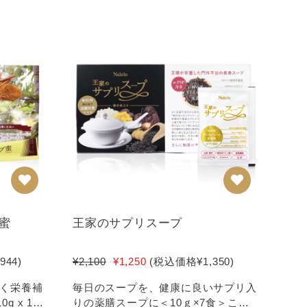
蜜
王家のサプリスープ
,944
)
¥2,100
¥1,250
(税込価格
¥1,350
)
毎日のスープを、健康に良いサプリ入
 x 14
りの薬膳スープに＜10ｇ×7食＞こん