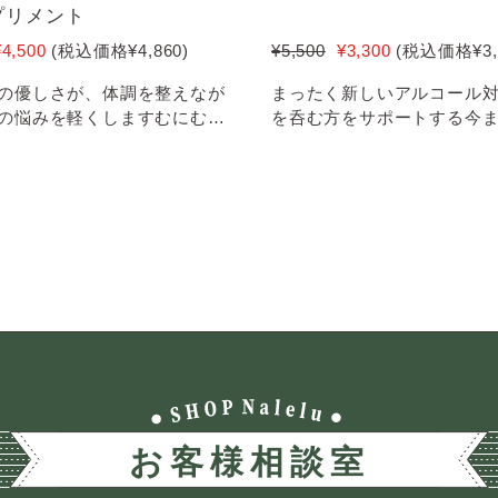
プリメント
¥4,500
(税込価格
¥4,860
)
¥5,500
¥3,300
(税込価格
¥3
の優しさが、体調を整えなが
まったく新しいアルコール
の悩みを軽くしますむにむに
を呑む方をサポートする今
お肌と女性の健康をサ...
斬新なサプリメントです。 ＜20