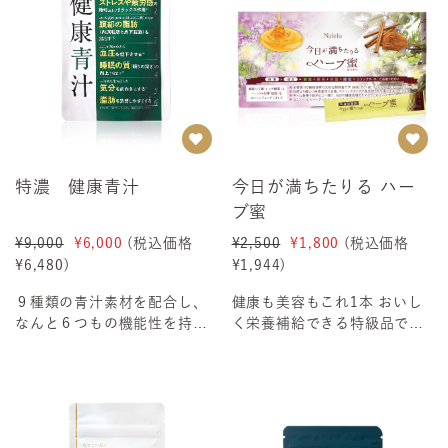
特濃 健康青汁
今日が満ちたりる ハー
ブ蜜
¥9,000
¥6,000
(税込価格
¥2,500
¥1,800
(税込価格
¥6,480
)
¥1,944
)
９種類の青汁素材を配合し、
健康も美容もこれ1本 おいし
なんと６つもの機能性を持
く栄養補給できる特級品です
つ、Naleluの青汁の最新版で
＜1箱 10g x 14包入＞こん
す。＜1袋（300...
な方に...