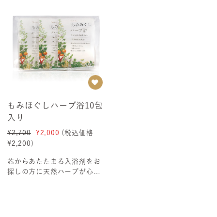
もみほぐしハーブ浴10包
入り
¥2,700
¥2,000
(税込価格
¥2,200
)
芯からあたたまる入浴剤をお
探しの方に天然ハーブが心ま
で癒します刻んで焙煎したハ
ーブ100%が素材...