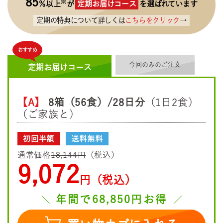
85
※
％以上
が
定期お届けコース
を選ばれています
定期の特典について詳しくは
こちらをクリック
→
おすすめ
今回のみのご注文
定期お届けコース
【A】
8箱（56食）/28日分
（1日2食）
（ご家族と）
初回半額
送料無料
通常価格
18,144円
（税込）
9,072
円（税込）
年間で68,850円お得