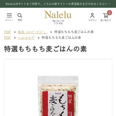
Nalelu旧サイトをご利用で、こちらの新サイトへの再登録がまだの方はこちらへ→
0
メニュー
検索
ログイン
買い物カゴ
「他にない」が
ここにある
TOP
食品（ｽｰﾊﾟｰﾌｰﾄﾞ）
特選もちもち麦ごはんの素
TOP
ヘルスケア
特選もちもち麦ごはんの素
特選もちもち麦ごはんの素