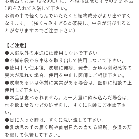
お風呂のお湯（約200L）に、不織布は破らずそのまま本品
1包を入れて入浴して下さい。
お湯の中で軽くもんでいただくと植物成分がより出やすく
なります。（強くもみすぎると破裂し、中身が飛び出るこ
とが有りますのでご注意下さい）
【ご注意】
●入浴以外の用途には使用しないで下さい。
●不織布袋から中味を取り出して使用しないで下さい。
●使用中や使用後、皮膚に発疹、発赤、かゆみ刺激感等の
異常が現れた場合、使用を中止し医師にご相談下さい。
●皮膚あるいは体質に異常がある場合は、医師に相談の上
使用して下さい。
●本品は食べられません。万一大量に飲み込んだ場合は、
水を飲ませるなどの処置をし、すぐに医師にご相談下さ
い。
●目に入った時は、すぐに洗い流して下さい。
●乳幼児の手の届く所や直射日光の当たる場所、多湿の所
を避けて保管して下さい。