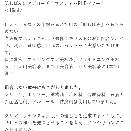
肌しぼみにアプローチ！マスティハPLEパワー！
＜15ml＞
目元・口元などの年齢を重ねた肌の「肌しぼみ」をあきら
めない！
高濃度マスティハPLE（通称：キリストの涙）配合で、ハ
リ、潤い、透明感、目元のふっくらをご実感いただけま
す。
保湿乳液、エイジングケア美容液、ブライトニング美容
液、目元用美容液、まつ毛美容液、ハリ美容液と1本で6
役！
配合しない成分にもこだわりました。
シリコン、ポリマー、鉱物油、着色料、合成香料、石油系
界面活性剤、アルコール、防腐剤は使用していません。
クリアエッセンスは、肌への優しさを追求するとともに、
ＰＬＥの作用を発揮させることを考え、ノンシリコンにこ
だわりました。