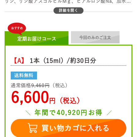
リン、リン酸アスコルビルMｇ、ヒアルロン酸Na、加水分
解デンプン、加水分解シルク、加水分解コラーゲン、白
詳細を開く
金、マスチック樹脂、塩化Na、グルコース、アセチルヘキ
サペプチド-8、褐藻エキス、塩化K、塩化Ca、塩化Mg、グ
おすすめ
ルコン酸亜鉛、水溶性コラーゲン、ナツメ果実エキス、カ
今回のみのご注文
ンゾウ根エキス、オウゴン根エキス、水添レシチン、ジラ
定期お届けコース
ウロイルグルタミン酸リシンNa、トリ（カプリル酸/カプ
リン酸）グリセキル、キサンタンガム、水酸化K、クエン
【A】
1本（15ml）/約30日分
酸Na、クエン酸、PCA-Na、炭酸水素Na、セルロースガ
ム、フェノキシエタノール
送料無料
通常価格
9,460円
（税込）
6,600
円（税込）
年間で40,920円お得
買い物カゴに入れる