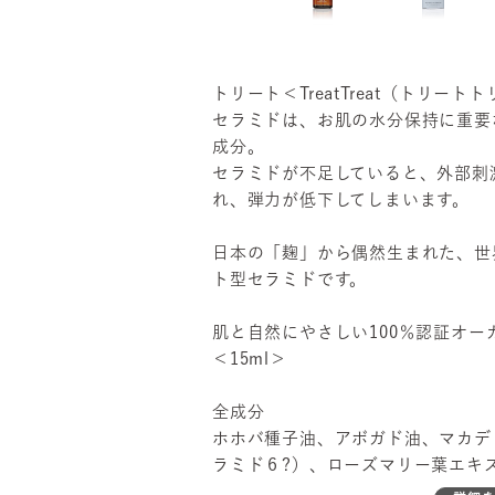
トリート＜TreatTreat（トリート
セラミドは、お肌の水分保持に重要
成分。
セラミドが不足していると、外部刺
れ、弾力が低下してしまいます。
日本の「麹」から偶然生まれた、世
ト型セラミドです。
肌と自然にやさしい100％認証オー
＜15ml＞
全成分
ホホバ種子油、アボガド油、マカデ
ラミド６?）、ローズマリー葉エキ
（※セラミド３）、ダイズステロー