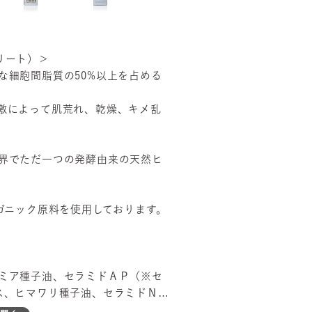
トリート）＞
な細胞間脂質の50%以上を占める
激によって肌荒れ、乾燥、キメ乱
界でただ一つの発酵由来の天然ヒ
ガニック原料を使用しております。
ミア種子油、セラミドＡＰ（※セ
ス、ヒマワリ種子油、セラミドＮＰ
ル、ダマスクバラ花油