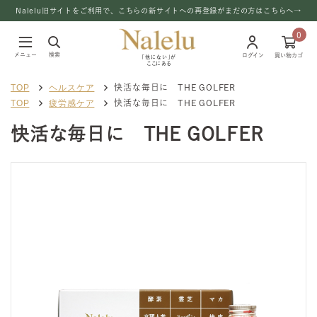
Nalelu旧サイトをご利用で、こちらの新サイトへの再登録がまだの方はこちらへ→
0
メニュー
検索
ログイン
買い物カゴ
「他にない」が
ここにある
TOP
ヘルスケア
快活な毎日に THE GOLFER
TOP
疲労感ケア
快活な毎日に THE GOLFER
快活な毎日に THE GOLFER