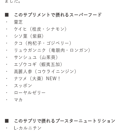
ました。
■ このサプリメントで摂れるスーパーフード
・ 霊芝
・ ケイヒ（桂皮・シナモン）
・ シソ葉（紫蘇）
・ クコ（枸杞子・ゴジベリー）
・ リュウガンニク（竜眼肉・ロンガン）
・ サンシュユ（山茱萸）
・ エゾウコギ（蝦夷五加）
・ 高麗人参（コウライニンジン）
・ ナツメ（大棗）NEW！
・ スッポン
・ ローヤルゼリー
・ マカ
■ このサプリで摂れるブースターニュートリション
・ L-カルニチン