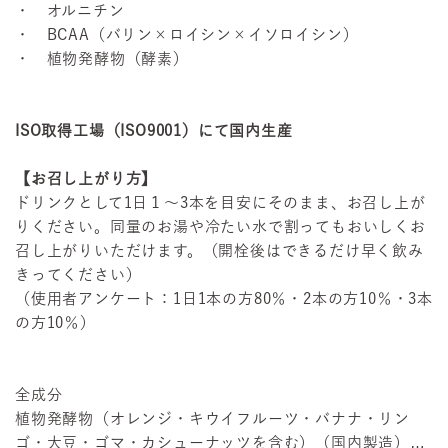
・ オルニチン
・ BCAA（バリン×ロイシン×イソロイシン）
・ 植物発酵物（酵素）
ISO取得工場（ISO9001）にて国内生産
【お召し上がり方】
ドリンクとして1日１〜3本を目安にそのまま、お召し上が
りください。同量のお湯や冷たい水で割ってもおいしくお
召し上がりいただけます。（開栓後はできるだけ早く飲み
きってください）
（使用者アンケート：1日1本の方80％・2本の方10％・3本
の方10％）
全成分
植物発酵物（オレンジ・キウイフルーツ・バナナ・リン
ゴ・大豆・ゴマ・カシューナッツを含む）（国内製造）、