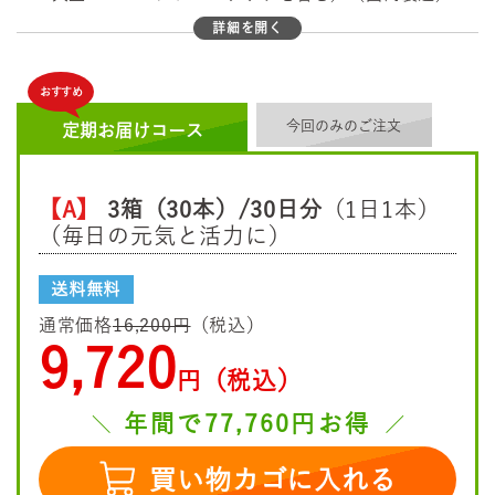
L-カルニチン、霊芝エキス、ケイヒエキス、クコシエキ
詳細を開く
ス、シソ葉エキス、リュウガンニクエキス、サンシュユの
実エキス、ナツメエキス、エゾウコギエキス、オルニチ
おすすめ
ン、ローヤルゼリー抽出物、高麗人参エキス、ナルコユリ
今回のみのご注文
エキス、スッポンエキス、ショウガ抽出物、マカ抽出液/
定期お届けコース
酸味料、増粘多糖類、香料、カフェイン（抽出物）、ロイ
シン、バリン、イソロイシン、甘味料（スクラロース）、
【A】
3箱（30本）/30日分
（1日1本）
V.B1、香辛料抽出物、V.B2、V.B6、ナイアシン、パントテ
（毎日の元気と活力に）
ン酸Ca
送料無料
通常価格
16,200円
（税込）
9,720
円（税込）
年間で77,760円お得
買い物カゴに入れる