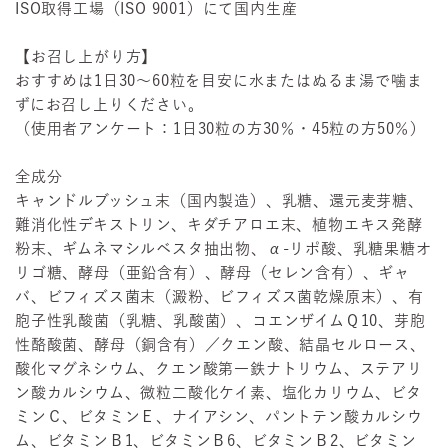
ISO取得工場（ISO 9001）にて国内生産
【お召し上がり方】
おすすめは1日30〜60粒を目安に水またはぬるま湯で噛ま
ずにお召し上りください。
（使用者アンケート：1日30粒の方30％・45粒の方50％）
全成分
キャンドルブッシュ末（国内製造）、乳糖、還元麦芽糖、
難消化性デキストリン、キダチアロエ末、植物エキス発酵
粉末、ギムネマシルベスタ抽出物、α-リポ酸、乳糖果糖オ
リゴ糖、酵母（亜鉛含有）、酵母（セレン含有）、ギャ
バ、ビフィズス菌末（澱粉、ビフィズス菌乾燥原末）、有
胞子性乳酸菌（乳糖、乳酸菌）、コエンザイムＱ10、芽胞
性酪酸菌、酵母（銅含有）／クエン酸、結晶セルロース、
酸化マグネシウム、クエン酸第一鉄ナトリウム、ステアリ
ン酸カルシウム、微粒二酸化ケイ素、塩化カリウム、ビタ
ミンＣ、ビタミンＥ、ナイアシン、パントテン酸カルシウ
ム、ビタミンＢ1、ビタミンＢ6、ビタミンＢ2、ビタミン