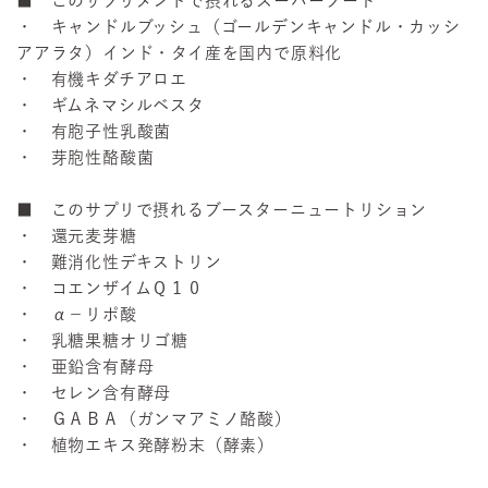
■ このサプリメントで摂れるスーパーフード
・ キャンドルブッシュ（ゴールデンキャンドル・カッシ
アアラタ）インド・タイ産を国内で原料化
・ 有機キダチアロエ
・ ギムネマシルベスタ
・ 有胞子性乳酸菌
・ 芽胞性酪酸菌
■ このサプリで摂れるブースターニュートリション
・ 還元麦芽糖
・ 難消化性デキストリン
・ コエンザイムＱ１０
・ α−リポ酸
・ 乳糖果糖オリゴ糖
・ 亜鉛含有酵母
・ セレン含有酵母
・ ＧＡＢＡ（ガンマアミノ酪酸）
・ 植物エキス発酵粉末（酵素）